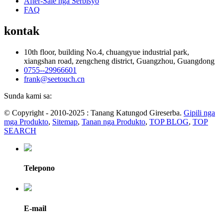
After-Sale nga Serbisyo
FAQ
kontak
10th floor, building No.4, chuangyue industrial park,
xiangshan road, zengcheng district, Guangzhou, Guangdong
0755--29966601
frank@seetouch.cn
Sunda kami sa:
© Copyright - 2010-2025 : Tanang Katungod Gireserba.
Gipili nga
mga Produkto
,
Sitemap
,
Tanan nga Produkto
,
TOP BLOG
,
TOP
SEARCH
Telepono
E-mail