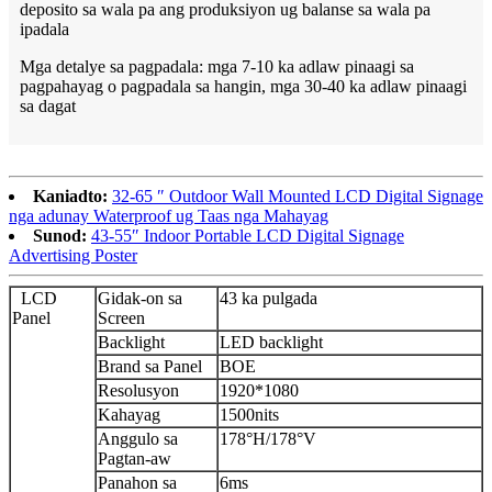
deposito sa wala pa ang produksiyon ug balanse sa wala pa
ipadala
Mga detalye sa pagpadala: mga 7-10 ka adlaw pinaagi sa
pagpahayag o pagpadala sa hangin, mga 30-40 ka adlaw pinaagi
sa dagat
Kaniadto:
32-65 ″ Outdoor Wall Mounted LCD Digital Signage
nga adunay Waterproof ug Taas nga Mahayag
Sunod:
43-55″ Indoor Portable LCD Digital Signage
Advertising Poster
LCD
Gidak-on sa
43 ka pulgada
Panel
Screen
Backlight
LED backlight
Brand sa Panel
BOE
Resolusyon
1920*1080
Kahayag
1500nits
Anggulo sa
178°H/178°V
Pagtan-aw
Panahon sa
6ms