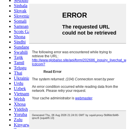
Sesotho
Sinhala
Slovak
Slovenian
Somali
Samoan
Scots Gaelic
Shona
Sindhi
Sundanese
Swahili
Tajik
Tamil
Telugu
Thai
Ukrainian
Urdu
Uzbek
Vietnamese
Welsh
Xhosa
Yiddish
Yoruba
Zulu
Kinyarwanda