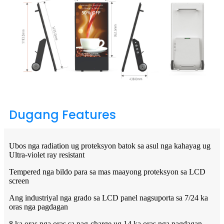
Dugang Features
Ubos nga radiation ug proteksyon batok sa asul nga kahayag ug
Ultra-violet ray resistant
Tempered nga bildo para sa mas maayong proteksyon sa LCD
screen
Ang industriyal nga grado sa LCD panel nagsuporta sa 7/24 ka
oras nga pagdagan
8 ka oras nga oras sa pag-charge ug 14 ka oras nga pagdagan