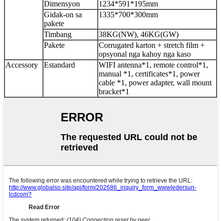
Dimensyon
1234*591*195mm
Gidak-on sa
1335*700*300mm
pakete
Timbang
38KG(NW), 46KG(GW)
Pakete
Corrugated karton + stretch film +
opsyonal nga kahoy nga kaso
Accessory
Estandard
WIFI antenna*1, remote control*1,
manual *1, certificates*1, power
cable *1, power adapter, wall mount
bracket*1