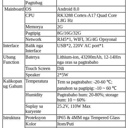
Pagtubag
Mainboard
OS
Android 8.0
CPU
RK3288 Cortex-A17 Quad Core
1.8G Hz
Memorya
2G
Pagtipig
8G/16G/32G
Network
RJ45*1, WIFI, 3G/4G Opsyonal
Interface
Balik nga
USB*2, 220V AC port*1
Interface
Ubang
Baterya
Lithium-ion, 43200mAh, 12-14Hrs
Function
nga oras sa pagtrabaho
Touch Screen
Dili
Speaker
2*5W
Kalikopan
Temperatura
Tem sa pagtrabaho: -20-60 ℃;
ug Gahum
panahon sa pagtipig: -10 ~ 60 ℃
Humidity
Pagtrabaho hum: 20-80%; storage
hum: 10 ~ 60%
Suplay sa
25.2V, 110W Max
kuryente
Istruktura
Proteksyon
IP65 & 4MM nga Tempered Glass
Kolor
Itom/Puti