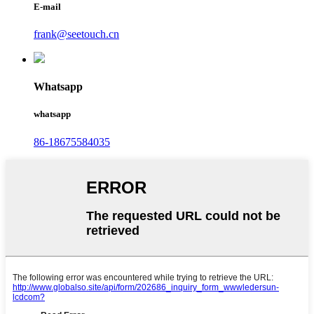
E-mail
frank@seetouch.cn
Whatsapp
whatsapp
86-18675584035