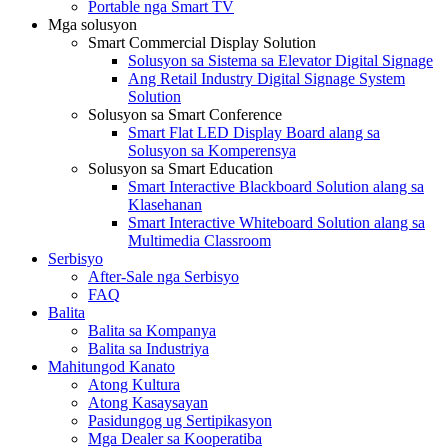
Portable nga Smart TV
Mga solusyon
Smart Commercial Display Solution
Solusyon sa Sistema sa Elevator Digital Signage
Ang Retail Industry Digital Signage System
Solution
Solusyon sa Smart Conference
Smart Flat LED Display Board alang sa
Solusyon sa Komperensya
Solusyon sa Smart Education
Smart Interactive Blackboard Solution alang sa
Klasehanan
Smart Interactive Whiteboard Solution alang sa
Multimedia Classroom
Serbisyo
After-Sale nga Serbisyo
FAQ
Balita
Balita sa Kompanya
Balita sa Industriya
Mahitungod Kanato
Atong Kultura
Atong Kasaysayan
Pasidungog ug Sertipikasyon
Mga Dealer sa Kooperatiba