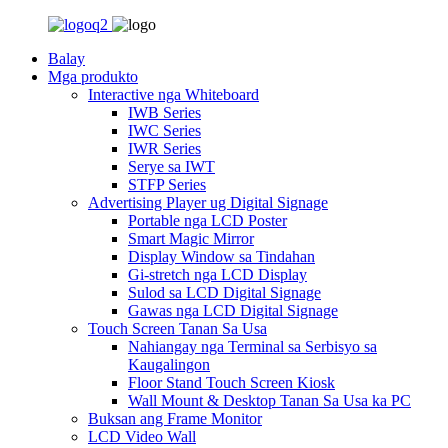
Balay
Mga produkto
Interactive nga Whiteboard
IWB Series
IWC Series
IWR Series
Serye sa IWT
STFP Series
Advertising Player ug Digital Signage
Portable nga LCD Poster
Smart Magic Mirror
Display Window sa Tindahan
Gi-stretch nga LCD Display
Sulod sa LCD Digital Signage
Gawas nga LCD Digital Signage
Touch Screen Tanan Sa Usa
Nahiangay nga Terminal sa Serbisyo sa
Kaugalingon
Floor Stand Touch Screen Kiosk
Wall Mount & Desktop Tanan Sa Usa ka PC
Buksan ang Frame Monitor
LCD Video Wall