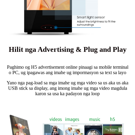
Hilit nga Advertising & Plug and Play
Paghimo og H5 advertisement online pinaagi sa mobile terminal
o PC, ug ipagawas ang imahe ug impormasyon sa text sa layo
Yano nga pag-load sa mga imahe ug mga video sa us aka us aka
USB stick sa display, ang imong imahe ug mga video magdula
karon sa usa ka padayon nga loop