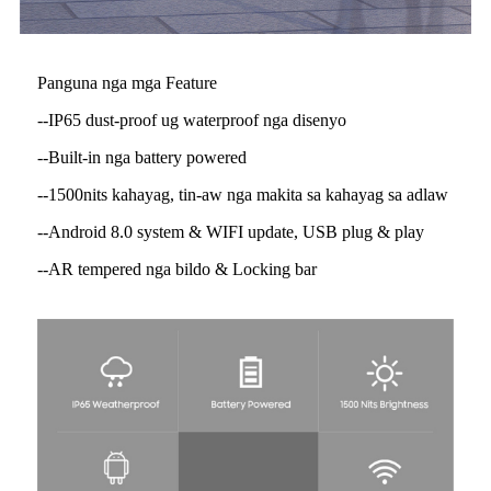
Panguna nga mga Feature
--IP65 dust-proof ug waterproof nga disenyo
--Built-in nga battery powered
--1500nits kahayag, tin-aw nga makita sa kahayag sa adlaw
--Android 8.0 system & WIFI update, USB plug & play
--AR tempered nga bildo & Locking bar