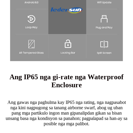
Ang IP65 nga gi-rate nga Waterproof
Enclosure
Ang gawas nga paghulma kay IP65 nga rating, nga nagpasabot
nga kini nagpugong sa tanang airborne swarf, abog ug uban
pang mga partikulo ingon man gipanalipdan gikan sa bisan
unsang basa nga kondisyon sa panahon; pagpalapad sa han-ay sa
posible nga mga palibot.