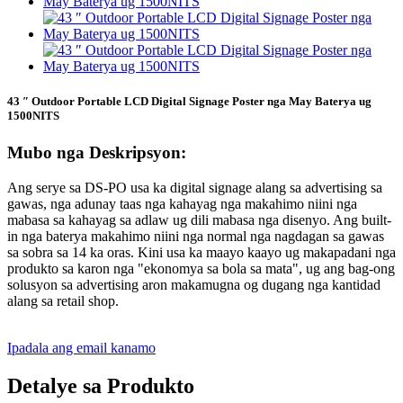
43 ″ Outdoor Portable LCD Digital Signage Poster nga May Baterya ug
1500NITS
Mubo nga Deskripsyon:
Ang serye sa DS-PO usa ka digital signage alang sa advertising sa
gawas, nga adunay taas nga kahayag nga makahimo niini nga
mabasa sa kahayag sa adlaw ug dili mabasa nga disenyo. Ang built-
in nga baterya makahimo niini nga normal nga nagdagan sa gawas
sa sobra sa 14 ka oras. Kini usa ka maayo kaayo ug makapadani nga
produkto sa karon nga "ekonomya sa bola sa mata", ug ang bag-ong
solusyon sa advertising aron makamugna og dugang nga kantidad
alang sa retail shop.
Ipadala ang email kanamo
Detalye sa Produkto