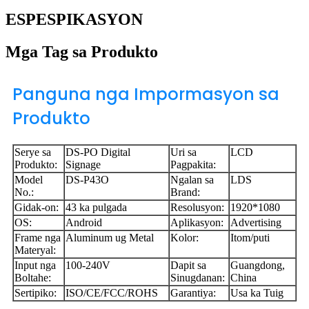
ESPESPIKASYON
Mga Tag sa Produkto
Panguna nga Impormasyon sa
Produkto
Serye sa
DS-PO Digital
Uri sa
LCD
Produkto:
Signage
Pagpakita:
Model
DS-P43O
Ngalan sa
LDS
No.:
Brand:
Gidak-on:
43 ka pulgada
Resolusyon:
1920*1080
OS:
Android
Aplikasyon:
Advertising
Frame nga
Aluminum ug Metal
Kolor:
Itom/puti
Materyal:
Input nga
100-240V
Dapit sa
Guangdong,
Boltahe:
Sinugdanan:
China
Sertipiko:
ISO/CE/FCC/ROHS
Garantiya:
Usa ka Tuig