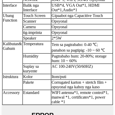
Interface
Balik nga
USB*4, VGA Out*1, HDMI
Interface
Out*1,Audio*1
Ubang
Touch Screen
Gipaabot nga Capacitive Touch
Function
Scanner
Opsyonal
Camera
Opsyonal
tig-imprinta
Opsyonal
Speaker
2*5W
Kalibutan
&
Temperatura
Tem sa pagtrabaho: 0-40 ℃;
Gahum
panahon sa pagtipig: -10 ~ 60 ℃
Humidity
Pagtrabaho hum: 20-80%; storage
hum: 10 ~ 60%
Suplay sa
AC 100-240V(50/60HZ)
kuryente
Istruktura
Kolor
Itom/puti
Pakete
Corrugated karton + stretch film +
opsyonal nga kahoy nga kaso
Accessory
Estandard
WIFI antenna*1, remote control*1,
manwal *1, certificates*1, power
cable *1