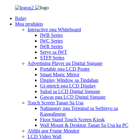
Balay
Mga produkto
Interactive nga Whiteboard
IWB Series
IWC Series
IWR Series
Serye sa IWT
STFP Series
Advertising Player ug Digital Signage
Portable nga LCD Poster
Smart Magic Mirror
Display Window sa Tindahan
Gi-stretch nga LCD Display
Sulod sa LCD Digital Signage
Gawas nga LCD Digital Signage
Touch Screen Tanan Sa Usa
Nahiangay nga Terminal sa Serbisyo sa
Kaugalingon
Floor Stand Touch Screen Kiosk
Wall Mount & Desktop Tanan Sa Usa ka PC
Ablihi ang Frame Monitor
LCD Video Wall