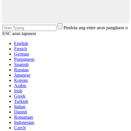
Pindota ang enter aron pangitaon o
ESC aron tapuson
English
French
German
Portuguese
Spanish
Russian
Japanese
Korean
Arabic
Irish
Greek
Turkish
Italian
Danish
Romanian
Indonesian
Czech