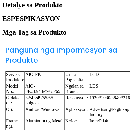
Detalye sa Produkto
ESPESPIKASYON
Mga Tag sa Produkto
Panguna nga Impormasyon sa
Produkto
Serye sa
AIO-FK
Uri sa
LCD
Produkto:
Pagpakita:
Model
AIO-
Ngalan sa
LDS
No.:
FK/32/43/49/55/65
Brand:
Gidak-
32/43/49/55/65
Resolusyon:
1920*1080/3840*21
on:
pulgada
OS:
Android/Windows
Aplikasyon:
Advertising/Paghikap
Inquiry
Frame
Aluminum ug Metal
Kolor:
Itom/Pilak
nga