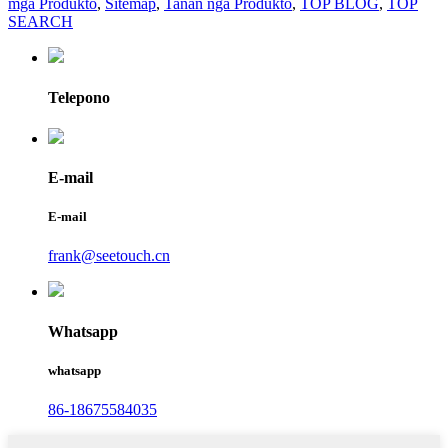
mga Produkto
,
Sitemap
,
Tanan nga Produkto
,
TOP BLOG
,
TOP
SEARCH
Telepono
E-mail
E-mail
frank@seetouch.cn
Whatsapp
whatsapp
86-18675584035