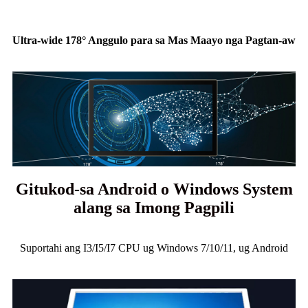
Ultra-wide 178° Anggulo para sa Mas Maayo nga Pagtan-aw
Gitukod-sa Android o Windows System
alang sa Imong Pagpili
Suportahi ang I3/I5/I7 CPU ug Windows 7/10/11, ug Android