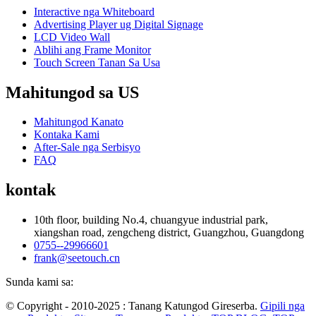
Interactive nga Whiteboard
Advertising Player ug Digital Signage
LCD Video Wall
Ablihi ang Frame Monitor
Touch Screen Tanan Sa Usa
Mahitungod sa US
Mahitungod Kanato
Kontaka Kami
After-Sale nga Serbisyo
FAQ
kontak
10th floor, building No.4, chuangyue industrial park,
xiangshan road, zengcheng district, Guangzhou, Guangdong
0755--29966601
frank@seetouch.cn
Sunda kami sa:
© Copyright - 2010-2025 : Tanang Katungod Gireserba.
Gipili nga