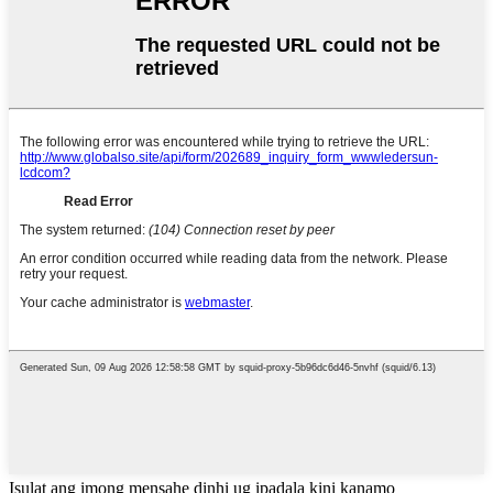
Isulat ang imong mensahe dinhi ug ipadala kini kanamo