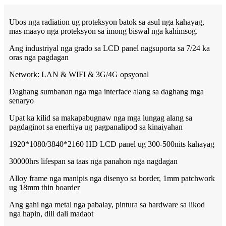
Ubos nga radiation ug proteksyon batok sa asul nga kahayag,
mas maayo nga proteksyon sa imong biswal nga kahimsog.
Ang industriyal nga grado sa LCD panel nagsuporta sa 7/24 ka
oras nga pagdagan
Network: LAN & WIFI & 3G/4G opsyonal
Daghang sumbanan nga mga interface alang sa daghang mga
senaryo
Upat ka kilid sa makapabugnaw nga mga lungag alang sa
pagdaginot sa enerhiya ug pagpanalipod sa kinaiyahan
1920*1080/3840*2160 HD LCD panel ug 300-500nits kahayag
30000hrs lifespan sa taas nga panahon nga nagdagan
Alloy frame nga manipis nga disenyo sa border, 1mm patchwork
ug 18mm thin boarder
Ang gahi nga metal nga pabalay, pintura sa hardware sa likod
nga hapin, dili dali madaot