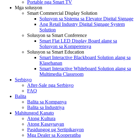
Portable nga Smart TV
Mga solusyon
Smart Commercial Display Solution
Solusyon sa Sistema sa Elevator Digital Signage
Ang Retail Industry Digital Signage System
Solution
Solusyon sa Smart Conference
Smart Flat LED Display Board alang sa
Solusyon sa Komperensya
Solusyon sa Smart Education
Smart Interactive Blackboard Solution alang sa
Klasehanan
Smart Interactive Whiteboard Solution alang sa
Multimedia Classroom
Serbisyo
After-Sale nga Serbisyo
FAQ
Balita
Balita sa Kompanya
Balita sa Industriya
Mahitungod Kanato
Atong Kultura
Atong Kasaysayan
Pasidungog ug Sertipikasyon
Mga Dealer sa Kooperatiba