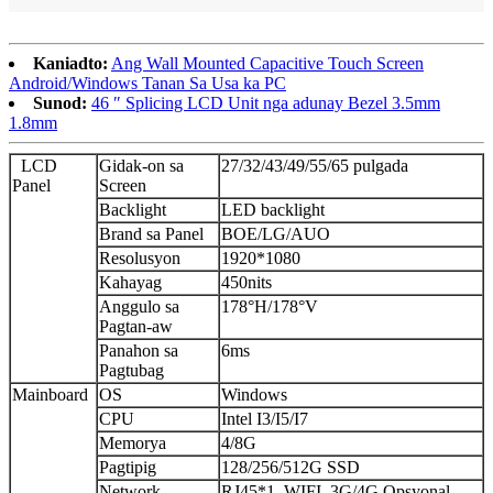
Kaniadto:
Ang Wall Mounted Capacitive Touch Screen
Android/Windows Tanan Sa Usa ka PC
Sunod:
46 ″ Splicing LCD Unit nga adunay Bezel 3.5mm
1.8mm
LCD
Gidak-on sa
27/32/43/49/55/65 pulgada
Panel
Screen
Backlight
LED backlight
Brand sa Panel
BOE/LG/AUO
Resolusyon
1920*1080
Kahayag
450nits
Anggulo sa
178°H/178°V
Pagtan-aw
Panahon sa
6ms
Pagtubag
Mainboard
OS
Windows
CPU
Intel I3/I5/I7
Memorya
4/8G
Pagtipig
128/256/512G SSD
Network
RJ45*1, WIFI, 3G/4G Opsyonal