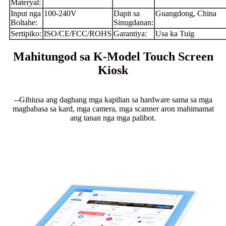
Materyal:
Input nga
100-240V
Dapit sa
Guangdong, China
Boltahe:
Sinugdanan:
Sertipiko:
ISO/CE/FCC/ROHS
Garantiya:
Usa ka Tuig
Mahitungod sa K-Model Touch Screen
Kiosk
--Gihiusa ang daghang mga kapilian sa hardware sama sa mga
magbabasa sa kard, mga camera, mga scanner aron mahimamat
ang tanan nga mga palibot.