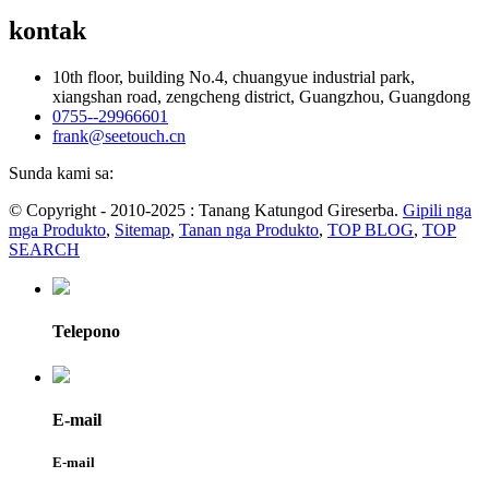
kontak
10th floor, building No.4, chuangyue industrial park,
xiangshan road, zengcheng district, Guangzhou, Guangdong
0755--29966601
frank@seetouch.cn
Sunda kami sa:
© Copyright - 2010-2025 : Tanang Katungod Gireserba.
Gipili nga
mga Produkto
,
Sitemap
,
Tanan nga Produkto
,
TOP BLOG
,
TOP
SEARCH
Telepono
E-mail
E-mail