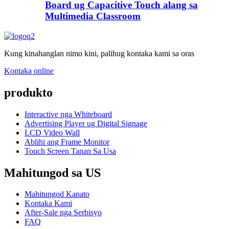
Board ug Capacitive Touch alang sa
Multimedia Classroom
Kung kinahanglan nimo kini, palihug kontaka kami sa oras
Kontaka online
produkto
Interactive nga Whiteboard
Advertising Player ug Digital Signage
LCD Video Wall
Ablihi ang Frame Monitor
Touch Screen Tanan Sa Usa
Mahitungod sa US
Mahitungod Kanato
Kontaka Kami
After-Sale nga Serbisyo
FAQ