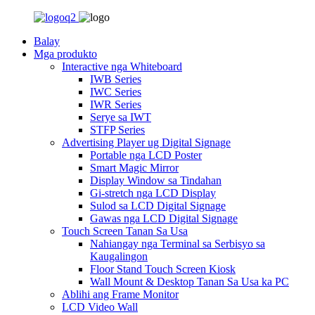
Balay
Mga produkto
Interactive nga Whiteboard
IWB Series
IWC Series
IWR Series
Serye sa IWT
STFP Series
Advertising Player ug Digital Signage
Portable nga LCD Poster
Smart Magic Mirror
Display Window sa Tindahan
Gi-stretch nga LCD Display
Sulod sa LCD Digital Signage
Gawas nga LCD Digital Signage
Touch Screen Tanan Sa Usa
Nahiangay nga Terminal sa Serbisyo sa
Kaugalingon
Floor Stand Touch Screen Kiosk
Wall Mount & Desktop Tanan Sa Usa ka PC
Ablihi ang Frame Monitor
LCD Video Wall