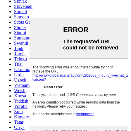
Slovak
Slovenian
Somali
Samoan
Scots Gaelic
Shona
Sindhi
Sundanese
Swahili
Tajik
Tamil
Telugu
Thai
Ukrainian
Urdu
Uzbek
Vietnamese
Welsh
Xhosa
Yiddish
Yoruba
Zulu
Kinyarwanda
Tatar
Oriya