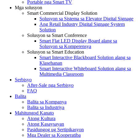
Portable nga Smart TV
Mga solusyon
Smart Commercial Display Solution
Solusyon sa Sistema sa Elevator Digital Signage
Ang Retail Industry Digital Signage System
Solution
Solusyon sa Smart Conference
Smart Flat LED Display Board alang sa
Solusyon sa Komperensya
Solusyon sa Smart Education
Smart Interactive Blackboard Solution alang sa
Klasehanan
Smart Interactive Whiteboard Solution alang sa
Multimedia Classroom
Serbisyo
After-Sale nga Serbisyo
FAQ
Balita
Balita sa Kompanya
Balita sa Industriya
Mahitungod Kanato
Atong Kultura
Atong Kasaysayan
Pasidungog ug Sertipikasyon
Mga Dealer sa Kooperatiba